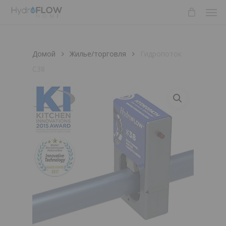
Men
Skip
to
main
content
Домой
Жилье/торговля
Гидропоток
С38