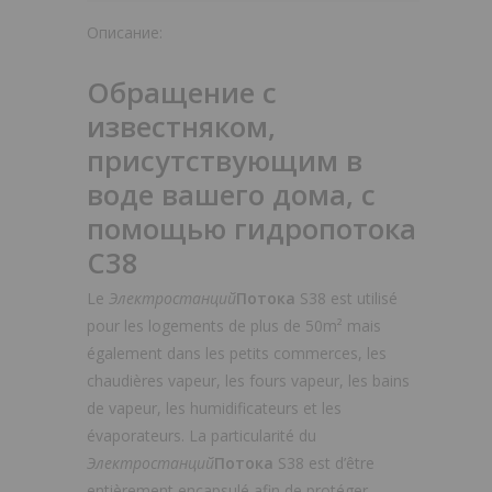
Описание:
Обращение с
известняком,
присутствующим в
воде вашего дома, с
помощью гидропотока
С38
Le
Электростанций
Потока
S38 est utilisé
pour les logements de plus de 50m² mais
également dans les petits commerces, les
chaudières vapeur, les fours vapeur, les bains
de vapeur, les humidificateurs et les
évaporateurs. La particularité du
Электростанций
Потока
S38 est d’être
entièrement encapsulé afin de protéger