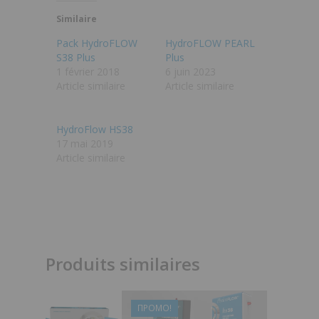
Similaire
Pack HydroFLOW
HydroFLOW PEARL
S38 Plus
Plus
1 février 2018
6 juin 2023
Article similaire
Article similaire
HydroFlow HS38
17 mai 2019
Article similaire
Produits similaires
1,590.00
€
ПРОМО!
1,550.00
€