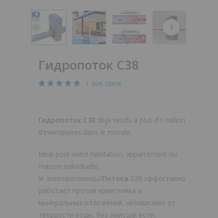
Гидропоток С38
1
avis client
Noté
1
5.00
sur 5
basé
Гидропоток С38
déjà vendu à plus d’1 million
sur
notation
d’exemplaires dans le monde.
client
Idéal pour votre habitation, appartement ou
maison individuelle,
le
Электростанций
Потока
S38 эффективно
работает против известняка и
минеральных отложений, независимо от
твердости воды, без эмиссии волн.