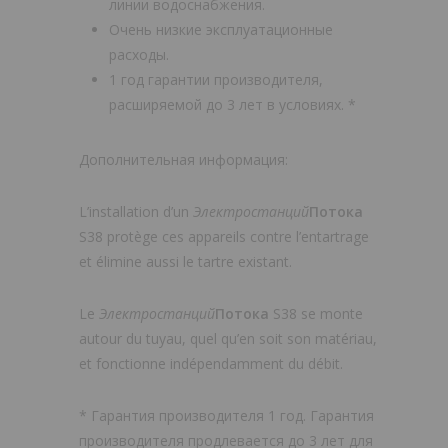
линии водоснабжения.
Очень низкие эксплуатационные
расходы.
1 год гарантии производителя,
расширяемой до 3 лет в условиях. *
Дополнительная информация:
L’installation d’un
Электростанций
Потока
S38 protège ces appareils contre l’entartrage
et élimine aussi le tartre existant.
Le
Электростанций
Потока
S38 se monte
autour du tuyau, quel qu’en soit son matériau,
et fonctionne indépendamment du débit.
* Гарантия производителя 1 год. Гарантия
производителя продлевается до 3 лет для