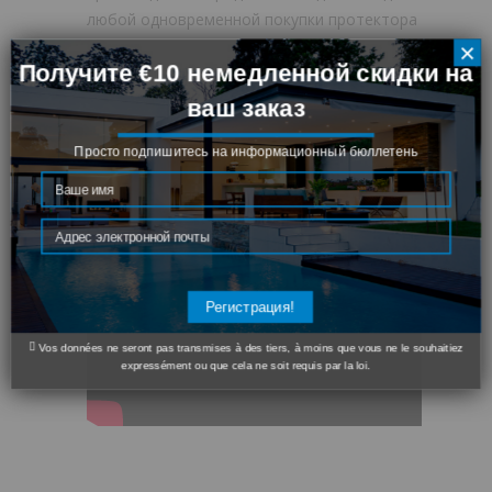
любой одновременной покупки протектора
на нашем сайте благодаря
Гидропоток S38
×
Получите €10 немедленной скидки на
плюс пакет
.
ваш заказ
Наработка на отказ * 36 лет (* среднее
Просто подпишитесь на информационный бюллетень
время, записанное до сбоя)
S38 гидропоток монтажа видео
Регистрация!
Vos données ne seront pas transmises à des tiers, à moins que vous ne le souhaitiez
expressément ou que cela ne soit requis par la loi.