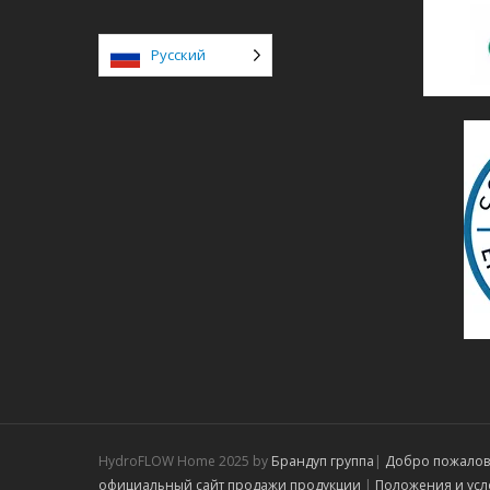
Русский
HydroFLOW Home 2025 by
Брандуп группа
|
Добро пожалов
официальный сайт продажи продукции
|
Положения и усл