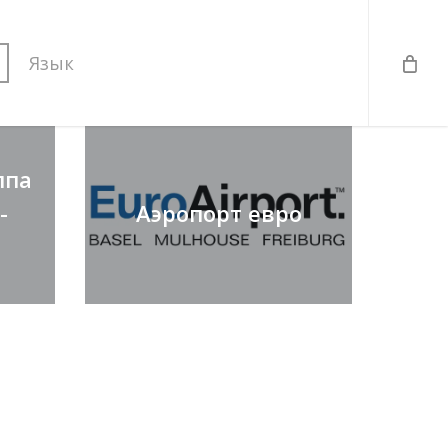
Язык
ппа
-
Аэропорт евро