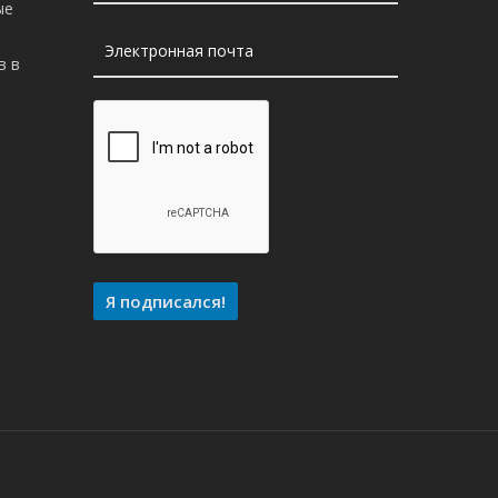
ые
в в