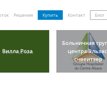
оток
Решения
Купить
Контакт
Блог
Больничная гру
Вилла Роза
центра Эльзас
счвеитзер