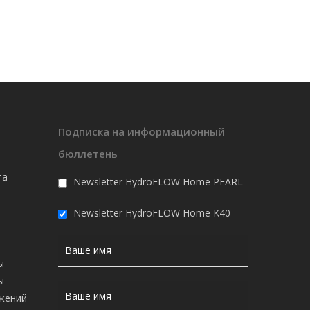
Подписка на информационный
бюллетень
та
Newsletter HydroFLOW Home PEARL
Newsletter HydroFLOW Home K40
ы
ы
жений