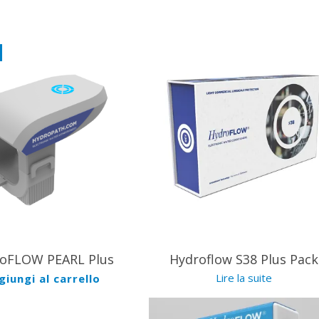
720.00
€
680.00
€
oFLOW PEARL Plus
Hydroflow S38 Plus Pack
Lire la suite
giungi al carrello