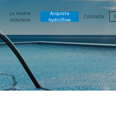
Le nostre
Acquista
Contatto
soluzioni
hydroflow