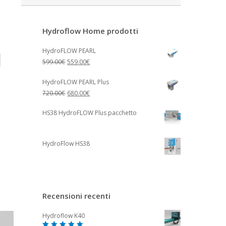
par
popularité
Hydroflow Home prodotti
HydroFLOW PEARL
Le
Le
599.00
€
559.00
€
prix
prix
initial
actuel
HydroFLOW PEARL Plus
était :
est :
Le
Le
720.00
€
680.00
€
599.00€.
559.00€.
prix
prix
initial
actuel
HS38 HydroFLOW Plus pacchetto
était :
est :
720.00€.
680.00€.
HydroFlow HS38
Recensioni recenti
Hydroflow K40