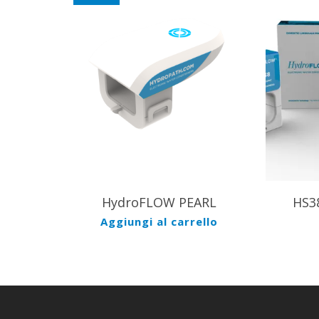
599.00
€
559.00
€
HydroFLOW PEARL
HS3
Aggiungi al carrello